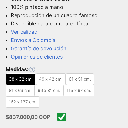
100% pintado a mano
Reproducción de un cuadro famoso
Disponible para compra en línea
Ver calidad
Envíos a Colombia
Garantía de devolución
Opiniones de clientes
Medidas:
38 x 32 cm.
49 x 42 cm.
61 x 51 cm.
81 x 69 cm.
96 x 81 cm.
115 x 97 cm.
162 x 137 cm.
Precio de oferta
$837.000,00 COP