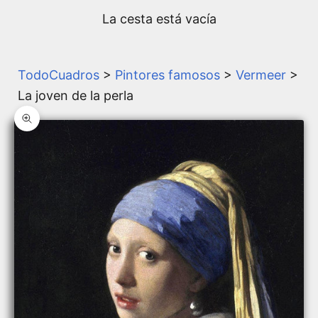
La cesta está vacía
TodoCuadros
>
Pintores famosos
>
Vermeer
>
La joven de la perla
Zoom