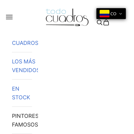
Ir al contenido
CO
Menú
Buscar
Cesta
CUADROS
LOS MÁS
VENDIDOS
EN
STOCK
PINTORES
FAMOSOS