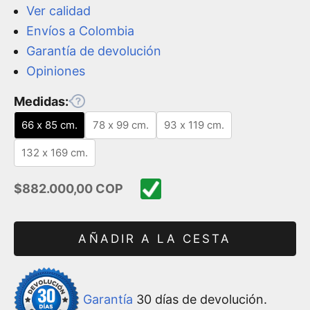
Ver calidad
Envíos a Colombia
Garantía de devolución
Opiniones
Medidas:
66 x 85 cm.
78 x 99 cm.
93 x 119 cm.
132 x 169 cm.
Precio de oferta
$882.000,00 COP
AÑADIR A LA CESTA
Garantía
30 días de devolución.