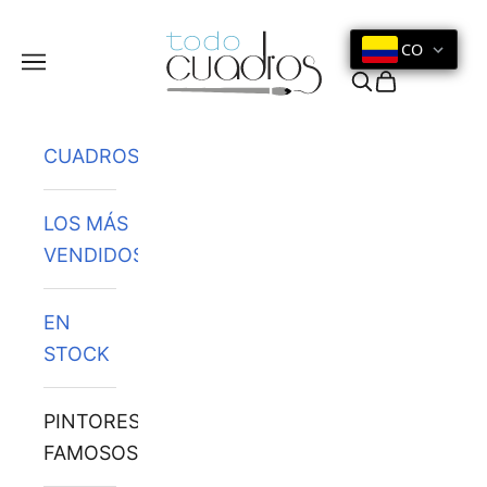
Ir al contenido
CO
Menú
Buscar
Cesta
CUADROS
LOS MÁS
VENDIDOS
EN
STOCK
PINTORES
FAMOSOS