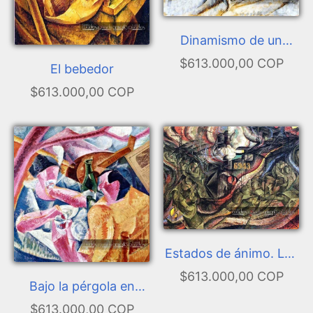
Dinamismo de un
cuerpo humano
$613.000,00 COP
El bebedor
$613.000,00 COP
Estados de ánimo. Las
despedidas
$613.000,00 COP
Bajo la pérgola en
Nápoles
$613.000,00 COP