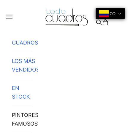
Ir al contenido
CO
Menú
Buscar
Cesta
CUADROS
LOS MÁS
VENDIDOS
EN
STOCK
PINTORES
FAMOSOS