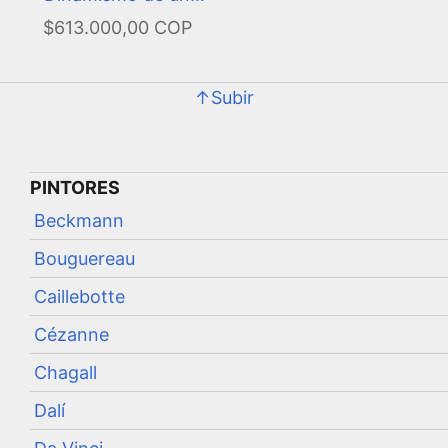
jugador de fútbol
$613.000,00 COP
↑Subir
PINTORES
Beckmann
Bouguereau
Caillebotte
Cézanne
Chagall
Dalí