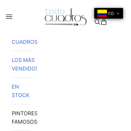
Ir al contenido
CO
Menú
Buscar
Cesta
CUADROS
LOS MÁS
VENDIDOS
EN
STOCK
PINTORES
FAMOSOS