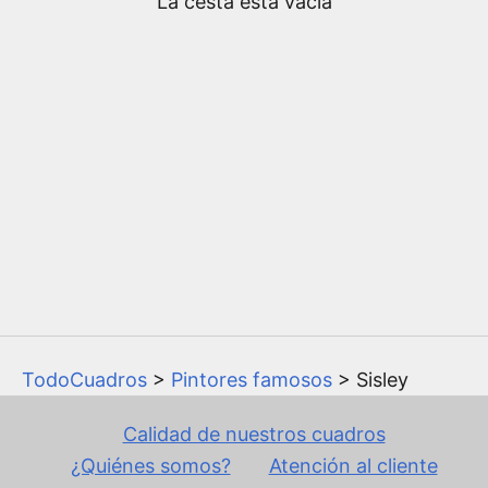
La cesta está vacía
Aquí tiene las reproducciones de Sisley al óleo
sobre lienzo.
Conozca más sobre
Alfred Sisley
y el
Impresionismo
.
TodoCuadros
>
Pintores famosos
> Sisley
Calidad de nuestros cuadros
¿Quiénes somos?
Atención al cliente