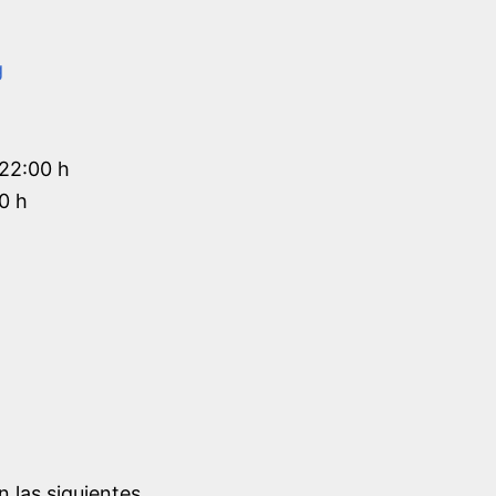
g
 22:00 h
0 h
n las siguientes