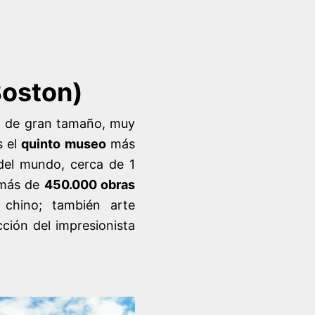
Boston)
ica de gran tamaño, muy
s el
quinto museo
más
el mundo, cerca de 1
 más de
450.000 obras
 chino; también arte
ión del impresionista