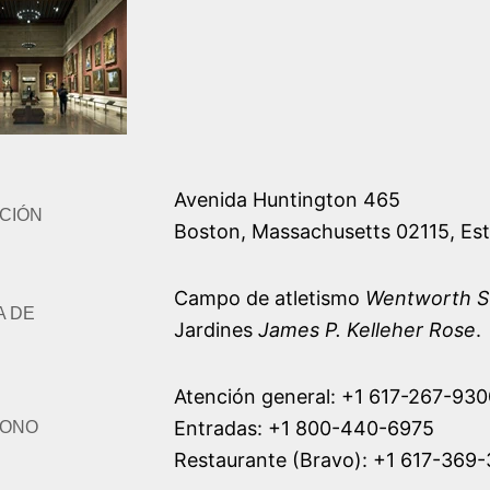
Avenida Huntington 465
CIÓN
Boston
,
Massachusetts
02115
,
Es
Campo de atletismo
Wentworth S
A DE
Jardines
James P. Kelleher Rose
.
Atención general:
+1 617-267-930
Entradas:
+1 800-440-6975
FONO
Restaurante (Bravo):
+1 617-369