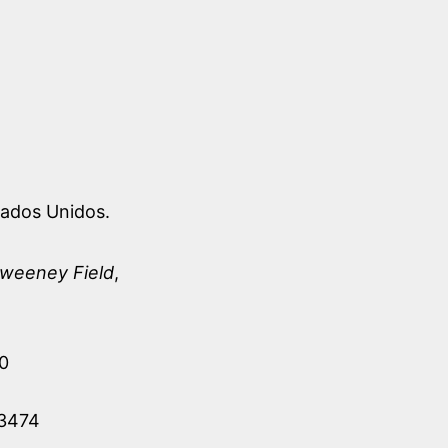
tados Unidos
.
weeney Field
,
0
-3474