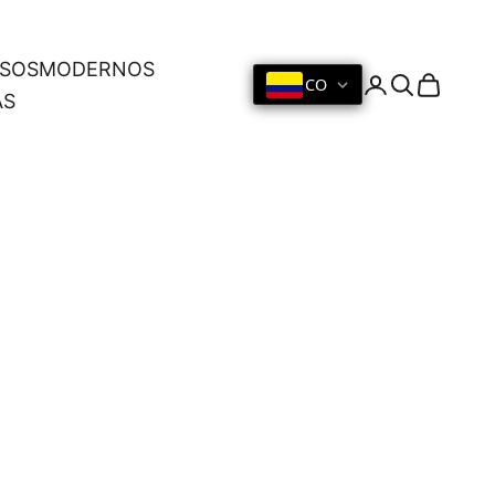
OSOS
MODERNOS
CO
Iniciar sesión
Buscar
Cesta
AS