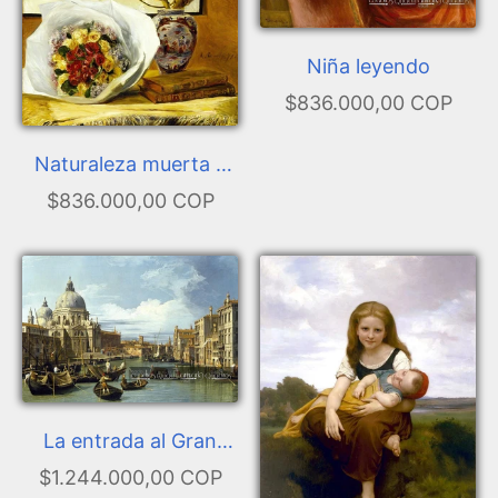
Niña leyendo
$836.000,00 COP
Naturaleza muerta y
bouquet
$836.000,00 COP
La entrada al Gran
Canal de Venecia,
$1.244.000,00 COP