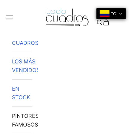
Ir al contenido
CO
Menú
Buscar
Cesta
CUADROS
LOS MÁS
VENDIDOS
EN
STOCK
PINTORES
FAMOSOS