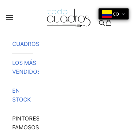
Ir al contenido
CO
Menú
Buscar
Cesta
CUADROS
LOS MÁS
VENDIDOS
EN
STOCK
PINTORES
FAMOSOS