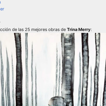
n
ler
y
ección de las 25 mejores obras de
Trina Merry
: