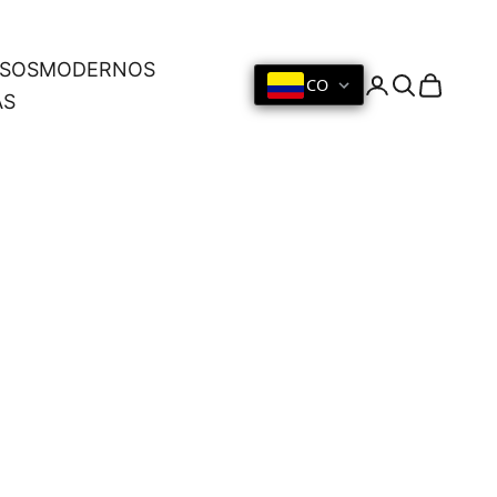
OSOS
MODERNOS
CO
Iniciar sesión
Buscar
Cesta
AS