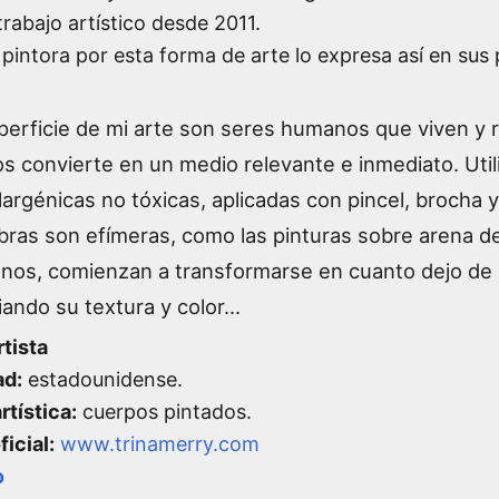
trabajo artístico desde
2011.
a pintora por esta forma de arte lo expresa así en sus
perficie de mi arte son seres humanos que viven y r
os convierte en un medio relevante e inmediato. Util
largénicas no tóxicas, aplicadas con pincel, brocha 
bras son efímeras, como las pinturas sobre arena de
anos, comienzan a transformarse en cuanto dejo de p
ando su textura y color...
rtista
ad:
estadounidense.
rtística:
cuerpos pintados.
icial:
www.trinamerry.com
o