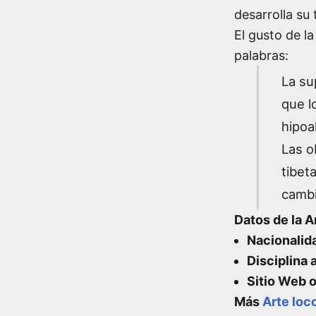
desarrolla su 
El gusto de l
palabras:
La su
que l
hipoa
Las o
tibet
cambi
Datos de la A
Nacionalid
Disciplina a
Sitio Web of
Más
Arte loc