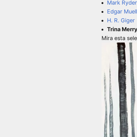
Mark Ryde
Edgar Muel
H. R. Giger
Trina Merr
Mira esta sel