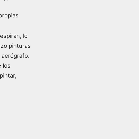
 propias
espiran, lo
izo pinturas
y aerógrafo.
 los
intar,