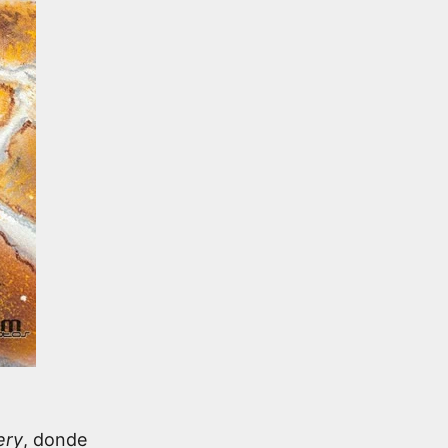
ery
, donde