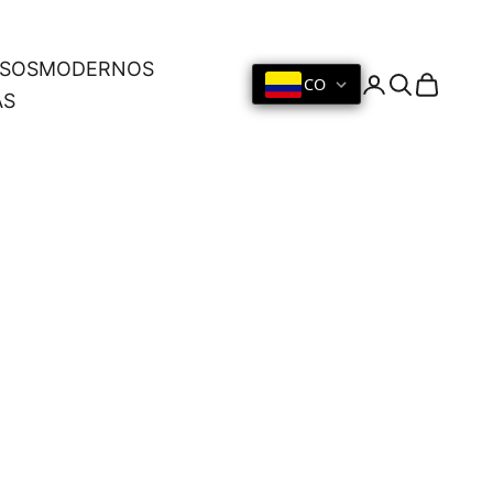
OSOS
MODERNOS
CO
Iniciar sesión
Buscar
Cesta
AS