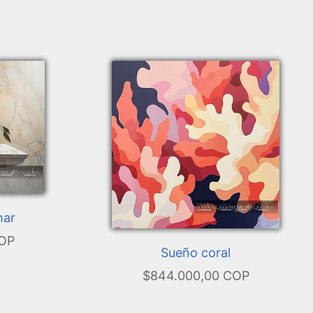
har
COP
Sueño coral
$844.000,00 COP