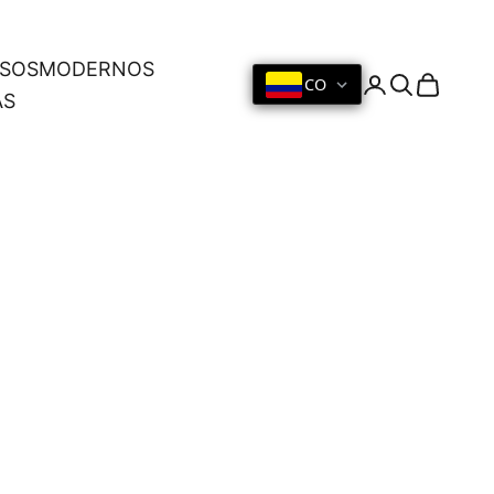
OSOS
MODERNOS
CO
Iniciar sesión
Buscar
Cesta
AS