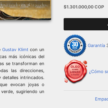
Precio de oferta
$1.301.000,00 COP
Garantía
3
de
Gustav Klimt
con un
icas más icónicas del
mas se transforman en
das las direcciones,
¿Cómo so
detalles intrincados.
s que evocan joyas o
 verde, sugiriendo un
Empa