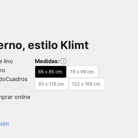
erno, estilo Klimt
e lino
Medidas:
no
66 x 85 cm.
78 x 99 cm.
odoCuadros
93 x 119 cm.
132 x 169 cm.
mprar online
ción