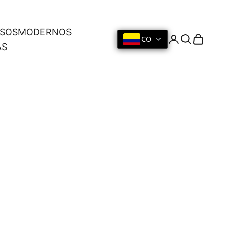
OSOS
MODERNOS
CO
Iniciar sesión
Buscar
Cesta
AS