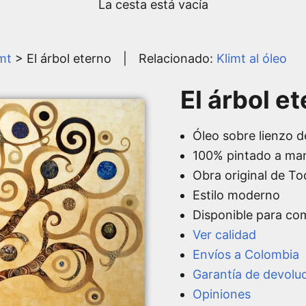
La cesta está vacía
imt
> El árbol eterno
|
Relacionado:
Klimt al óleo
El árbol et
Óleo sobre lienzo d
100% pintado a ma
Obra original de T
Estilo moderno
Disponible para co
Ver calidad
Envíos a Colombia
Garantía de devolu
Opiniones