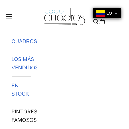
Ir al contenido
CO
Menú
Buscar
Cesta
CUADROS
LOS MÁS
VENDIDOS
EN
STOCK
PINTORES
FAMOSOS