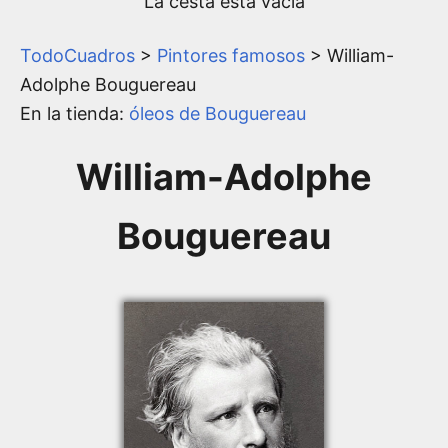
La cesta está vacía
TodoCuadros
>
Pintores famosos
> William-
Adolphe Bouguereau
En la tienda:
óleos de Bouguereau
William-Adolphe
Bouguereau