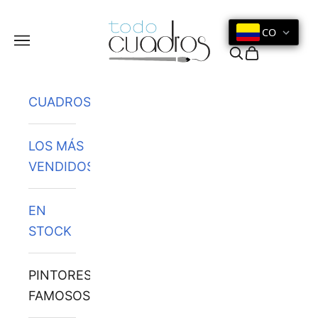
Ir al contenido
CO
Menú
Buscar
Cesta
CUADROS
LOS MÁS
VENDIDOS
EN
STOCK
PINTORES
FAMOSOS