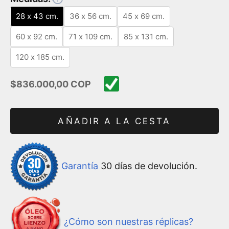
28 x 43 cm.
36 x 56 cm.
45 x 69 cm.
60 x 92 cm.
71 x 109 cm.
85 x 131 cm.
120 x 185 cm.
Precio de oferta
$836.000,00 COP
AÑADIR A LA CESTA
Garantía
30 días de devolución.
¿Cómo son nuestras réplicas?