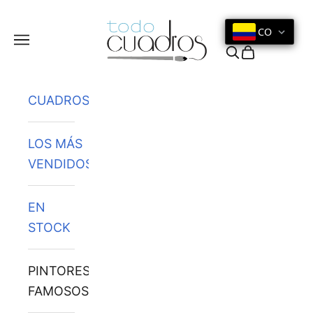
Ir al contenido
CO
Menú
Buscar
Cesta
CUADROS
LOS MÁS
VENDIDOS
EN
STOCK
PINTORES
FAMOSOS