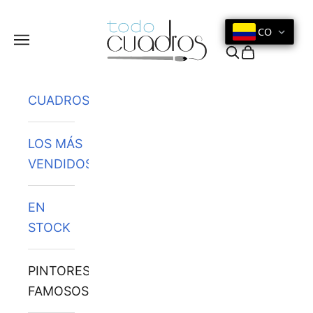
Ir al contenido
CO
Menú
Buscar
Cesta
CUADROS
LOS MÁS
VENDIDOS
EN
STOCK
PINTORES
FAMOSOS