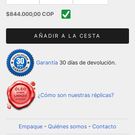
Precio de oferta
$844.000,00 COP
AÑADIR A LA CESTA
Garantía
30 días de devolución.
¿Cómo son nuestras réplicas?
Empaque
-
Quiénes somos
-
Contacto