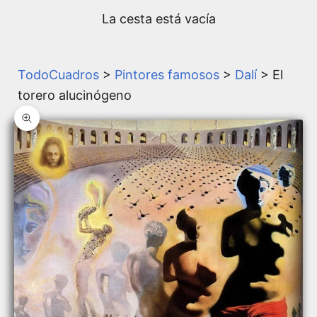
La cesta está vacía
TodoCuadros
>
Pintores famosos
>
Dalí
> El
torero alucinógeno
Zoom