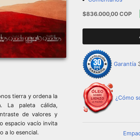
Precio de oferta
$836.000,00 COP
Garantía
3
onos tierra y ordena la
¿Cómo so
a
. La paleta cálida,
ontraste de valores y
o espacio vacío invita
 a lo esencial.
Empa