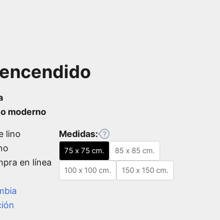
 encendido
a
ilo moderno
e lino
Medidas:
no
75 x 75 cm.
85 x 85 cm.
mpra en línea
100 x 100 cm.
150 x 150 cm.
mbia
ción