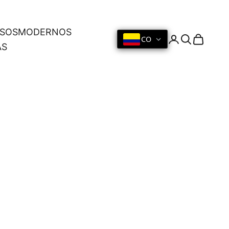
OSOS
MODERNOS
CO
Iniciar sesión
Buscar
Cesta
AS