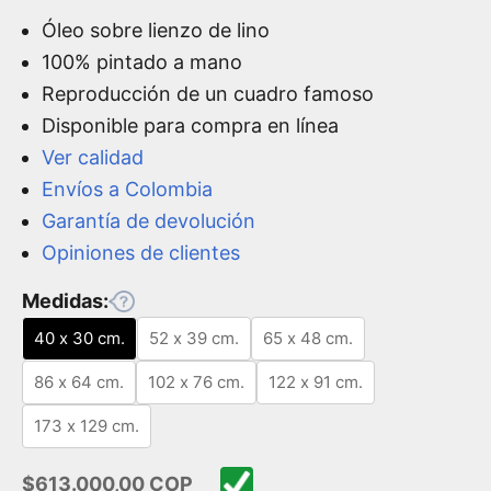
Óleo sobre lienzo de lino
100% pintado a mano
Reproducción de un cuadro famoso
Disponible para compra en línea
Ver calidad
Envíos a Colombia
Garantía de devolución
Opiniones de clientes
Medidas:
40 x 30 cm.
52 x 39 cm.
65 x 48 cm.
86 x 64 cm.
102 x 76 cm.
122 x 91 cm.
173 x 129 cm.
Precio de oferta
$613.000,00 COP