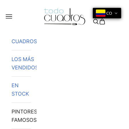
Ir al contenido
CO
Menú
Buscar
Cesta
CUADROS
LOS MÁS
VENDIDOS
EN
STOCK
PINTORES
FAMOSOS