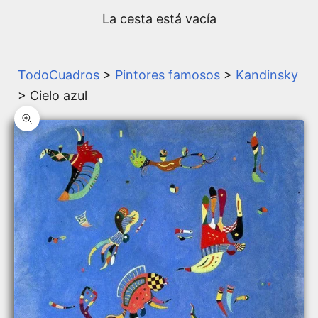
La cesta está vacía
TodoCuadros
>
Pintores famosos
>
Kandinsky
> Cielo azul
Zoom