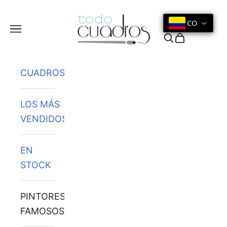
Ir al contenido
CO
Menú
Buscar
Cesta
CUADROS
LOS MÁS
VENDIDOS
EN
STOCK
PINTORES
FAMOSOS