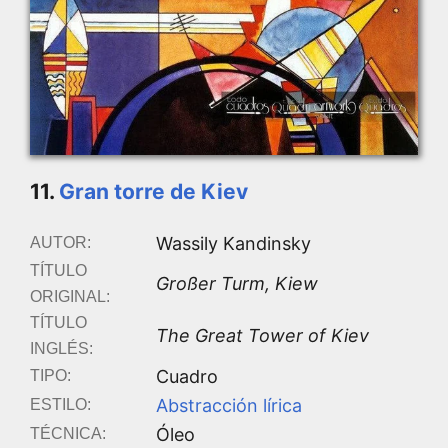
11.
Gran torre de Kiev
Wassily Kandinsky
AUTOR:
TÍTULO
Großer Turm, Kiew
ORIGINAL:
TÍTULO
The Great Tower of Kiev
INGLÉS:
Cuadro
TIPO:
Abstracción lírica
ESTILO:
Óleo
TÉCNICA: