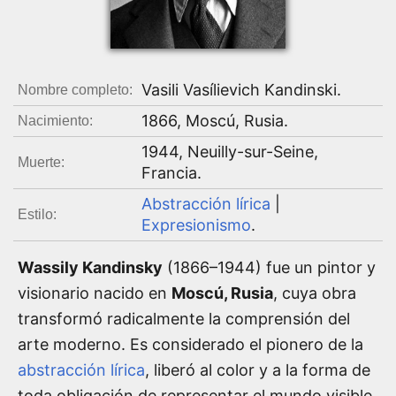
Vasili Vasílievich Kandinski
.
Nombre completo:
1866
,
Moscú, Rusia
.
Nacimiento:
1944
,
Neuilly-sur-Seine,
Muerte:
Francia
.
Abstracción lírica
|
Estilo:
Expresionismo
.
Wassily Kandinsky
(1866–1944) fue un pintor y
visionario nacido en
Moscú, Rusia
, cuya obra
transformó radicalmente la comprensión del
arte moderno. Es considerado el pionero de la
abstracción lírica
, liberó al color y a la forma de
toda obligación de representar el mundo visible.