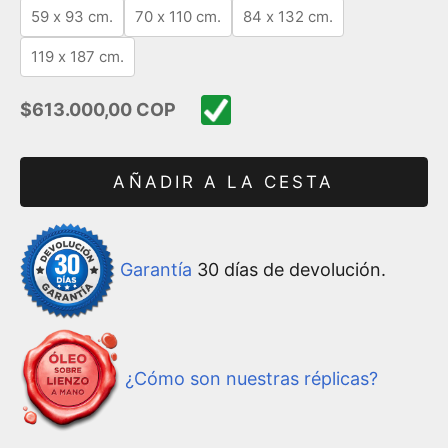
59 x 93 cm.
70 x 110 cm.
84 x 132 cm.
119 x 187 cm.
Precio de oferta
$613.000,00 COP
AÑADIR A LA CESTA
Garantía
30 días de devolución.
¿Cómo son nuestras réplicas?