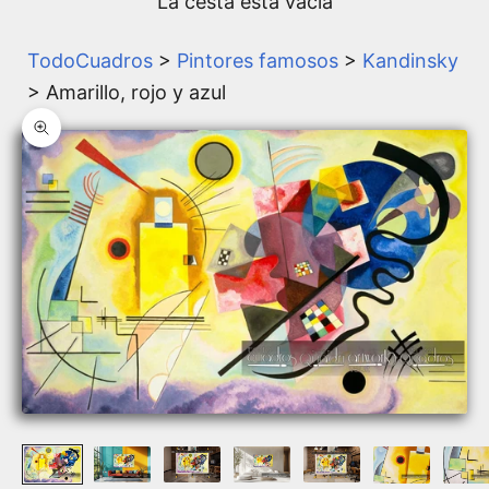
La cesta está vacía
TodoCuadros
>
Pintores famosos
>
Kandinsky
> Amarillo, rojo y azul
Zoom