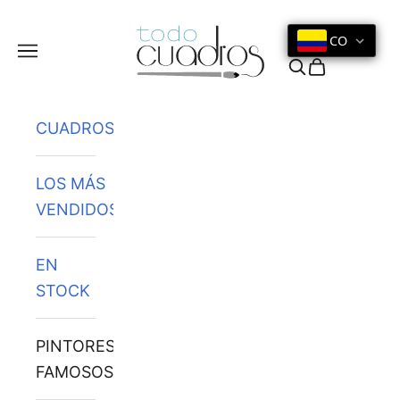
Ir al contenido
CO
Menú
Buscar
Cesta
CUADROS
LOS MÁS
VENDIDOS
EN
STOCK
PINTORES
FAMOSOS