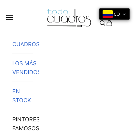
Ir al contenido
CO
Menú
Buscar
Cesta
CUADROS
LOS MÁS
VENDIDOS
EN
STOCK
PINTORES
FAMOSOS