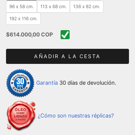
96 x 58 cm.
113 x 68 cm.
136 x 82 cm.
192 x 116 cm.
Precio de oferta
$614.000,00 COP
AÑADIR A LA CESTA
Garantía
30 días de devolución.
¿Cómo son nuestras réplicas?