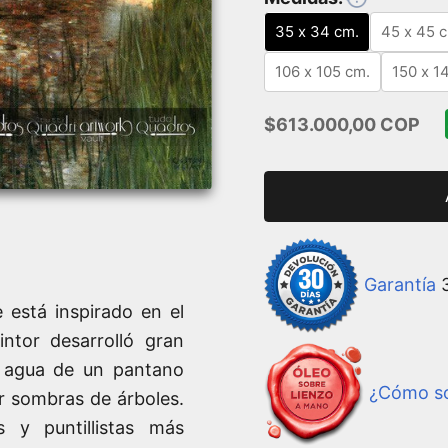
35 x 34 cm.
45 x 45 
106 x 105 cm.
150 x 1
Precio de oferta
$613.000,00 COP
Garantía
3
e está inspirado en el
ntor desarrolló gran
l agua de un pantano
¿Cómo so
r sombras de árboles.
s y puntillistas más