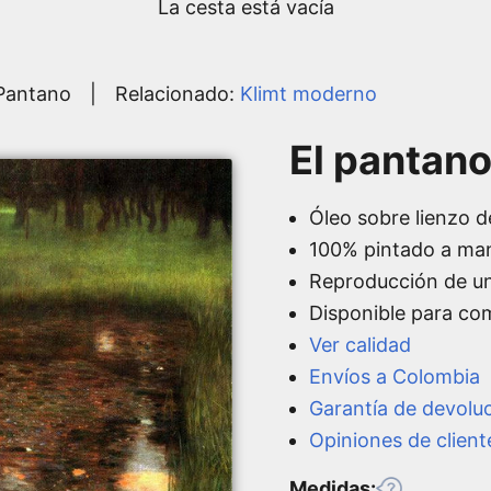
La cesta está vacía
 Pantano
|
Relacionado:
Klimt moderno
El pantano
Óleo sobre lienzo d
100% pintado a ma
Reproducción de u
Disponible para co
Ver calidad
Envíos a Colombia
Garantía de devolu
Opiniones de client
Medidas: