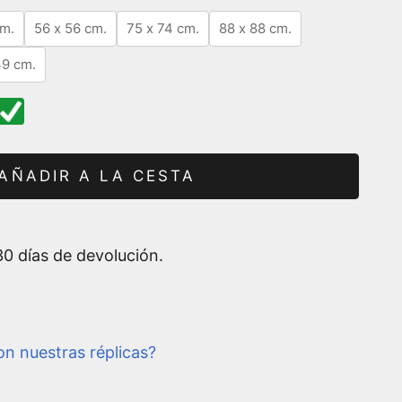
cm.
56 x 56 cm.
75 x 74 cm.
88 x 88 cm.
49 cm.
AÑADIR A LA CESTA
0 días de devolución.
n nuestras réplicas?