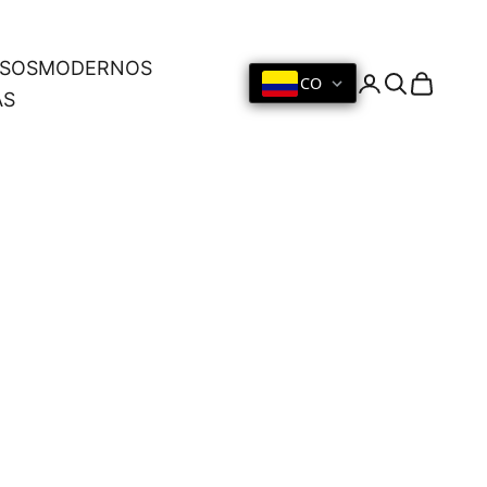
OSOS
MODERNOS
CO
Iniciar sesión
Buscar
Cesta
AS