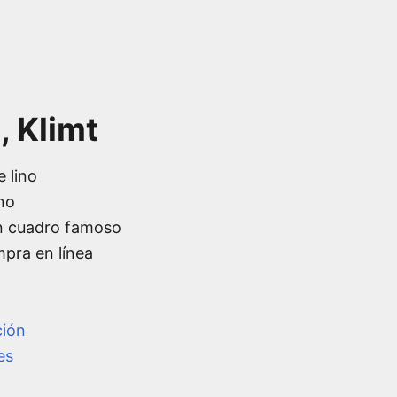
, Klimt
e lino
no
n cuadro famoso
mpra en línea
ción
es