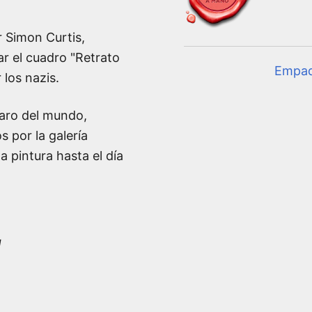
r Simon Curtis,
r el cuadro "Retrato
Empa
 los nazis.
caro del mundo,
 por la galería
a pintura hasta el día
I