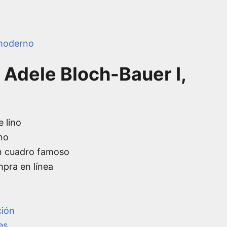
moderno
 Adele Bloch-Bauer I,
e lino
no
n cuadro famoso
mpra en línea
ción
es