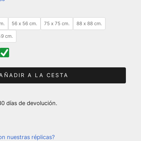
m.
56 x 56 cm.
75 x 75 cm.
88 x 88 cm.
49 cm.
AÑADIR A LA CESTA
0 días de devolución.
n nuestras réplicas?