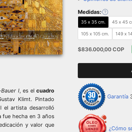
Medidas:
35 x 35 cm.
45 x 45 c
105 x 105 cm.
149 x 1
Precio de oferta
$836.000,00 COP
-Bauer I
, es el
cuadro
Garantía
3
ustav Klimt. Pintado
 el artista desarrolló
ra fue hecha en 3 años
edicación y valor que
¿Cómo so