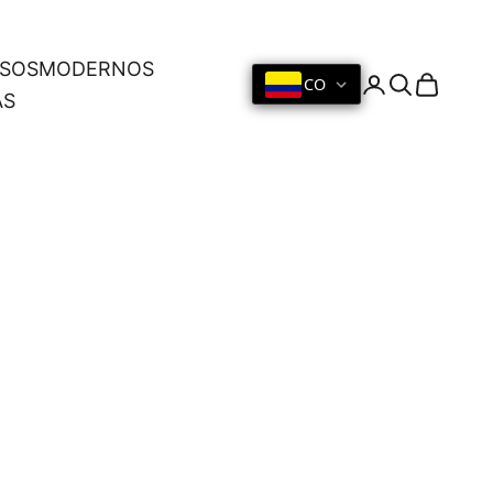
OSOS
MODERNOS
CO
Iniciar sesión
Buscar
Cesta
AS