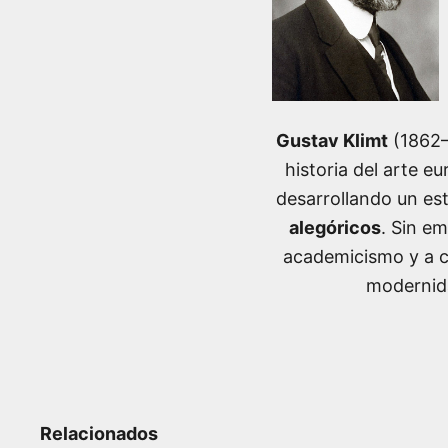
Gustav Klimt
(1862–1
historia del arte e
desarrollando un est
alegóricos
. Sin e
academicismo y a co
modernida
Relacionados