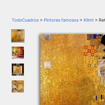
TodoCuadros
>
Pintores famosos
>
Klimt
> Re