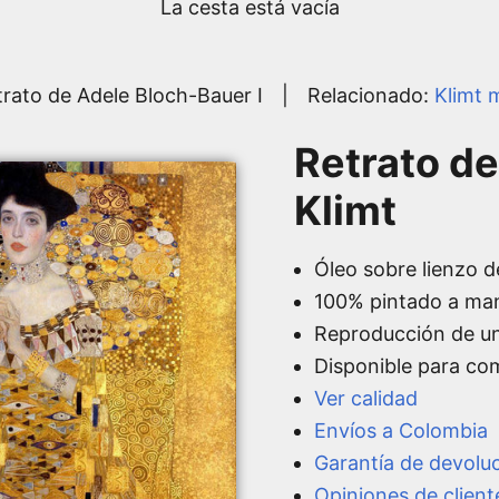
La cesta está vacía
trato de Adele Bloch-Bauer I
|
Relacionado:
Klimt 
Retrato de
Klimt
Óleo sobre lienzo d
100% pintado a ma
Reproducción de u
Disponible para co
Ver calidad
Envíos a Colombia
Garantía de devolu
Opiniones de client