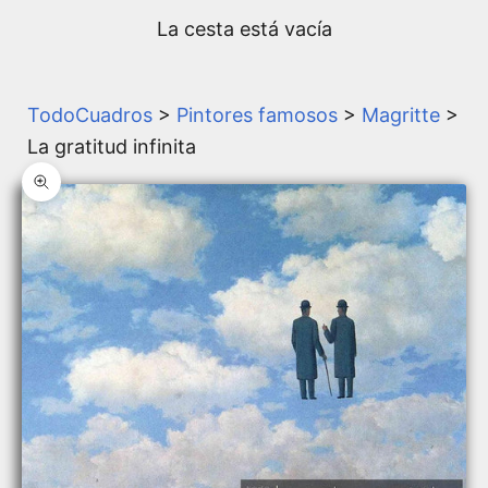
La cesta está vacía
TodoCuadros
>
Pintores famosos
>
Magritte
>
La gratitud infinita
Zoom