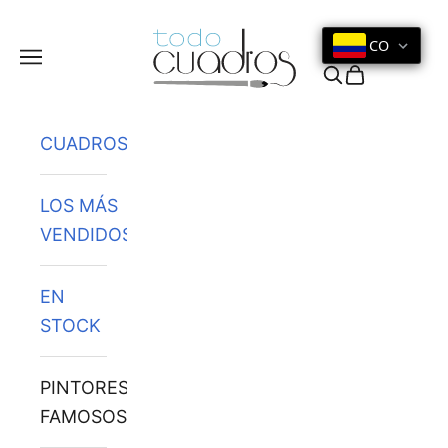
Ir al contenido
CO
Menú
Buscar
Cesta
CUADROS
LOS MÁS
VENDIDOS
EN
STOCK
PINTORES
FAMOSOS