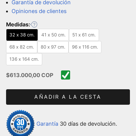
Garantía de devolución
Opiniones de clientes
Medidas:
32 x 38 cm.
41 x 50 cm.
51 x 61 cm.
68 x 82 cm.
80 x 97 cm.
96 x 116 cm.
136 x 164 cm.
Precio de oferta
$613.000,00 COP
AÑADIR A LA CESTA
Garantía
30 días de devolución.