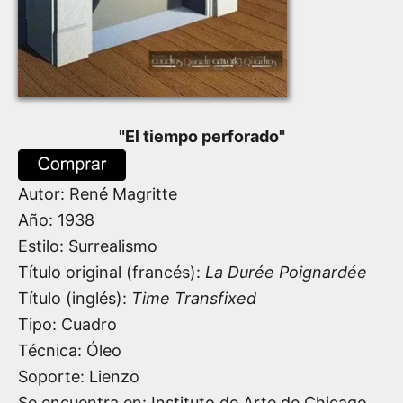
"
El tiempo perforado
"
Autor:
René Magritte
Año:
1938
Estilo: Surrealismo
Título original (francés):
La Durée Poignardée
Título (inglés):
Time Transfixed
Tipo: Cuadro
Técnica: Óleo
Soporte: Lienzo
Se encuentra en: Instituto de Arte de Chicago,