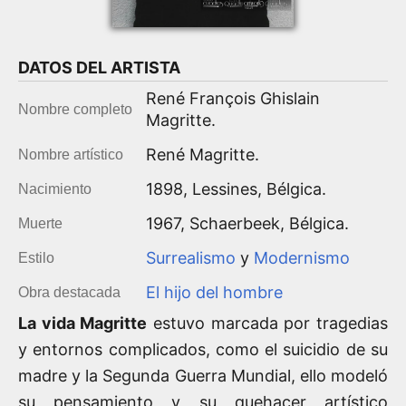
DATOS DEL
ARTISTA
René François Ghislain
Nombre completo
Magritte.
René Magritte
.
Nombre artístico
1898
,
Lessines
,
Bélgica
.
Nacimiento
1967
,
Schaerbeek
, Bélgica.
Muerte
Surrealismo
y
Modernismo
Estilo
El hijo del hombre
Obra destacada
La vida Magritte
estuvo marcada por tragedias
y entornos complicados, como el suicidio de su
madre y la Segunda Guerra Mundial, ello modeló
su pensamiento y su quehacer artístico