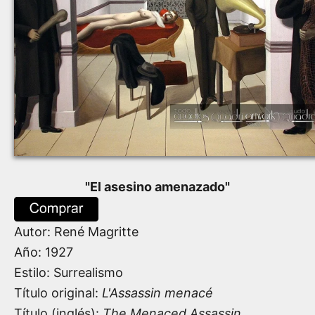
"
El asesino amenazado
"
Autor:
René Magritte
Año:
1927
Estilo: Surrealismo
Título original:
L'Assassin menacé
Título (inglés):
The Menaced Assassin