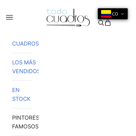
Ir al contenido
CO
Menú
Buscar
Cesta
CUADROS
LOS MÁS
VENDIDOS
EN
STOCK
PINTORES
FAMOSOS