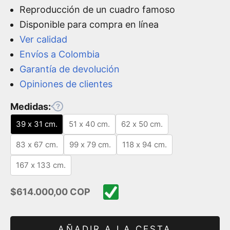
Reproducción de un cuadro famoso
Disponible para compra en línea
Ver calidad
Envíos a Colombia
Garantía de devolución
Opiniones de clientes
Medidas:
39 x 31 cm.
51 x 40 cm.
62 x 50 cm.
83 x 67 cm.
99 x 79 cm.
118 x 94 cm.
167 x 133 cm.
Precio de oferta
$614.000,00 COP
AÑADIR A LA CESTA