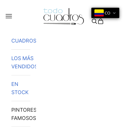
Ir al contenido
CO
Menú
Buscar
Cesta
CUADROS
LOS MÁS
VENDIDOS
EN
STOCK
PINTORES
FAMOSOS