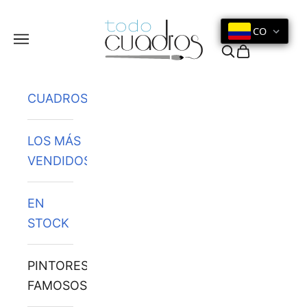
Ir al contenido
CO
Menú
Buscar
Cesta
CUADROS
LOS MÁS
VENDIDOS
EN
STOCK
PINTORES
FAMOSOS