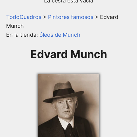
La cesta está vacía
TodoCuadros
>
Pintores famosos
> Edvard
Munch
En la tienda:
óleos de Munch
Edvard Munch