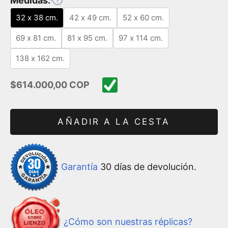
Medidas:
32 x 38 cm.
42 x 49 cm.
52 x 60 cm.
69 x 81 cm.
81 x 95 cm.
97 x 114 cm.
138 x 162 cm.
Precio de oferta
$614.000,00 COP
AÑADIR A LA CESTA
Garantía
30 días de devolución.
¿Cómo son nuestras réplicas?