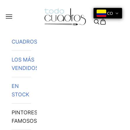
Ir al contenido
CO
Menú
Buscar
Cesta
CUADROS
LOS MÁS
VENDIDOS
EN
STOCK
PINTORES
FAMOSOS