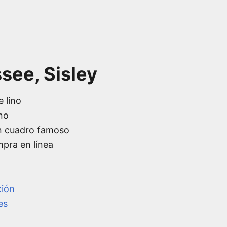
see, Sisley
e lino
no
n cuadro famoso
mpra en línea
ción
es