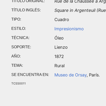
Rue de la Chaussée à Arg
TÍTULO ORIGINAL:
Square in Argenteuil (Ru
TÍTULO INGLÉS:
Cuadro
TIPO:
Impresionismo
ESTILO:
Óleo
TÉCNICA:
Lienzo
SOPORTE:
1872
AÑO:
Rural
TEMA:
Museo de Orsay
, París.
SE ENCUENTRA EN:
TCSS0011