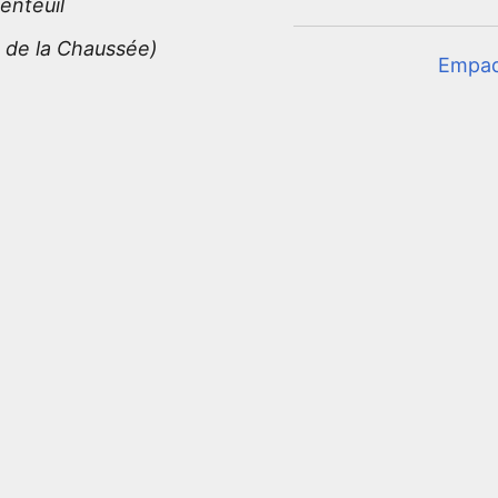
enteuil
e de la Chaussée)
Empa