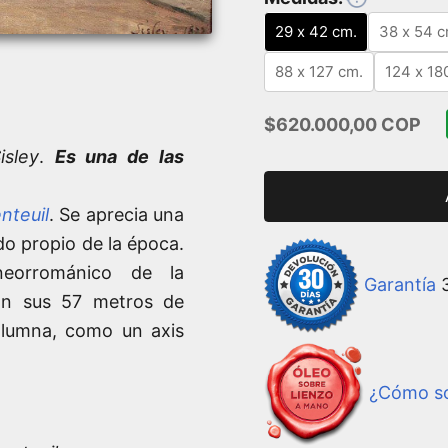
29 x 42 cm.
38 x 54 c
88 x 127 cm.
124 x 18
Precio de oferta
$620.000,00 COP
isley
.
Es una de las
nteuil
. Se aprecia una
do propio de la época.
neorrománico de la
Garantía
3
on sus 57 metros de
olumna, como un axis
¿Cómo so