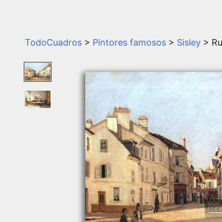
TodoCuadros
>
Pintores famosos
>
Sisley
> R