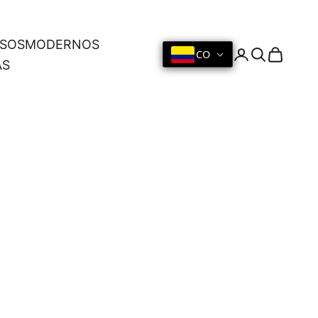
OSOS
MODERNOS
CO
Iniciar sesión
Buscar
Cesta
AS