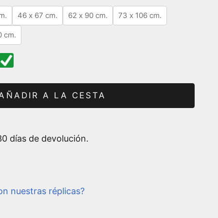
m.
46 x 67 cm.
62 x 90 cm.
73 x 106 cm.
0 cm.
AÑADIR A LA CESTA
0 días de devolución.
n nuestras réplicas?