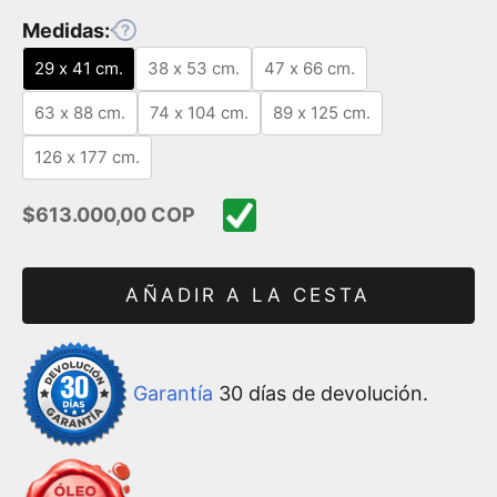
Medidas:
29 x 41 cm.
38 x 53 cm.
47 x 66 cm.
63 x 88 cm.
74 x 104 cm.
89 x 125 cm.
126 x 177 cm.
Precio de oferta
$613.000,00 COP
AÑADIR A LA CESTA
Garantía
30 días de devolución.