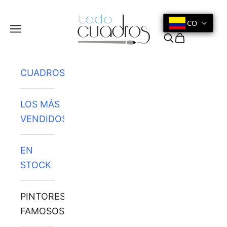
Ir al contenido
CO
Menú
Buscar
Cesta
CUADROS
LOS MÁS
VENDIDOS
EN
STOCK
PINTORES
FAMOSOS