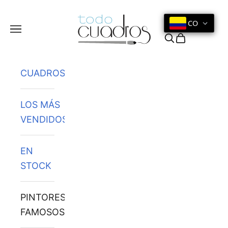
Ir al contenido
CO
Menú
Buscar
Cesta
CUADROS
LOS MÁS
VENDIDOS
EN
STOCK
PINTORES
FAMOSOS