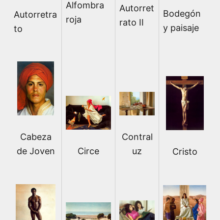
Alfombra
Autorret
Bodegón
Autorretra
roja
rato II
y paisaje
to
Cabeza
Contral
Circe
de Joven
uz
Cristo